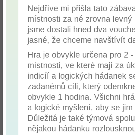
Nejdříve mi přišla tato zábav
místnosti za né zrovna levný 
jsme dostali hned dva vouch
jasné, že chceme navštívít dal
Hra je obvykle určena pro 2 -
místnosti, ve které mají za ú
indicíí a logických hádanek 
zadanémů cíli, který odemkne
obvykle 1 hodina. Všichni hr
a logické myšlení, aby se jim
Důležitá je také týmová spol
nějakou hádanku rozlousknou