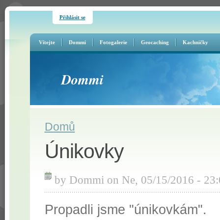
Přihlásit se
Vítejte
Dommi
Fotogalerie
Geocaching
Kachničky
Dommi
You are here
Domů
Únikovky
by
Dommi
on Ne, 05/15/2016 - 23:
Propadli jsme "únikovkám".