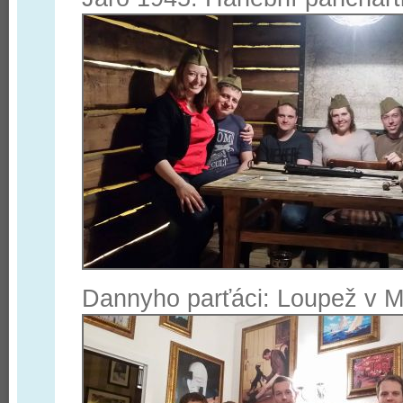
Dannyho parťáci: Loupež v 